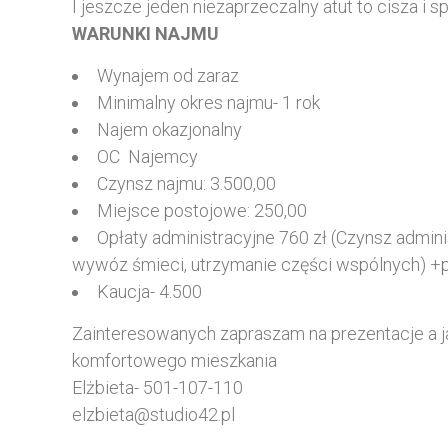
I jeszcze jeden niezaprzeczalny atut to cisza i sp
WARUNKI NAJMU
Wynajem od zaraz
Minimalny okres najmu- 1 rok
Najem okazjonalny
OC Najemcy
Czynsz najmu: 3.500,00
Miejsce postojowe: 250,00
Opłaty administracyjne 760 zł (Czynsz admini
wywóz śmieci, utrzymanie części wspólnych) +
Kaucja- 4.500
Zainteresowanych zapraszam na prezentacje a j
komfortowego mieszkania
Elżbieta- 501-107-110
elzbieta@studio42.pl