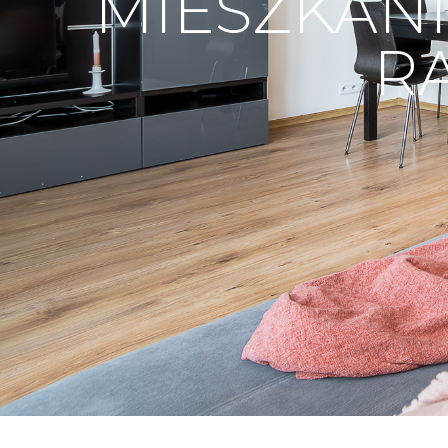
MIESZKAN
R