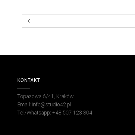
KONTAKT
Topazowa 6/41, Kraków
Email: info@studio42.pl
Tel/Whatsapp: +48 507 123 304