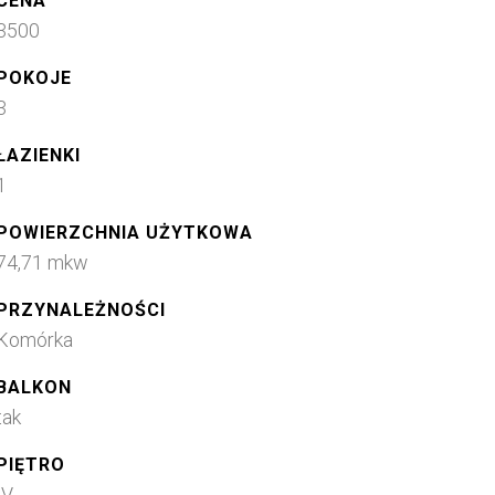
CENA
3500
POKOJE
3
ŁAZIENKI
1
POWIERZCHNIA UŻYTKOWA
74,71 mkw
PRZYNALEŻNOŚCI
Komórka
BALKON
tak
PIĘTRO
IV