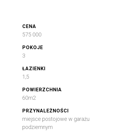
CENA
575 000
POKOJE
3
ŁAZIENKI
1,5
POWIERZCHNIA
60m2
PRZYNALEŻNOŚCI
miejsce postojowe w garażu
podziemnym