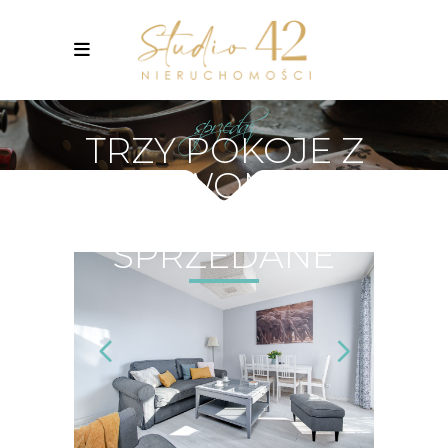
sprzedaz
TRZY POKOJE Z
DWOMA
BALKONAMI –
SPRZEDANE