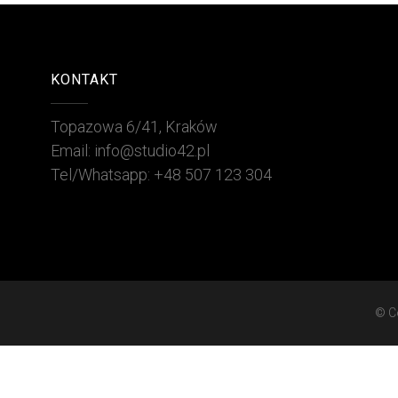
KONTAKT
Topazowa 6/41, Kraków
Email: info@studio42.pl
Tel/Whatsapp: +48 507 123 304
© C