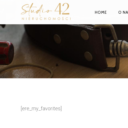
HOME
O N
[ere_my_favorites]