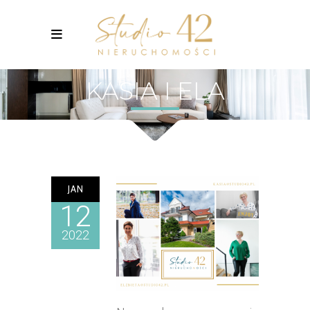
KASIA I ELA
JAN
12
2022