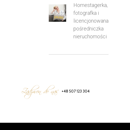
Homestagerka,
fotografka i
licencjonowana
pośredniczka
nieruchomości
Zadzwon do nas
+48 507 123 304