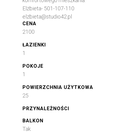
komfortowego mieszkania.
Elżbieta- 501-107-110
elzbieta@studio42.pl
CENA
2100
ŁAZIENKI
1
POKOJE
1
POWIERZCHNIA UŻYTKOWA
25
PRZYNALEŻNOŚCI
BALKON
Tak