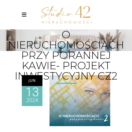
O
NIERUCHOMOŚCIACH
PRZY PORANNEJ
KAWIE- PROJEKT
INWESTYCYJNY CZ2
JUN
13
2024