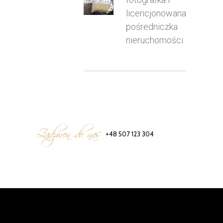
licencjonowana
pośredniczka
nieruchomości
Zadzwon do nas
+48 507 123 304